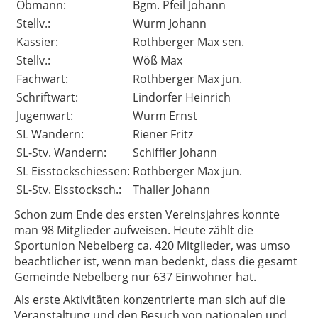
Obmann:
Bgm. Pfeil Johann
Stellv.:
Wurm Johann
Kassier:
Rothberger Max sen.
Stellv.:
Wöß Max
Fachwart:
Rothberger Max jun.
Schriftwart:
Lindorfer Heinrich
Jugenwart:
Wurm Ernst
SL Wandern:
Riener Fritz
SL-Stv. Wandern:
Schiffler Johann
SL Eisstockschiessen:
Rothberger Max jun.
SL-Stv. Eisstocksch.:
Thaller Johann
Schon zum Ende des ersten Vereinsjahres konnte
man 98 Mitglieder aufweisen. Heute zählt die
Sportunion Nebelberg ca. 420 Mitglieder, was umso
beachtlicher ist, wenn man bedenkt, dass die gesamt
Gemeinde Nebelberg nur 637 Einwohner hat.
Als erste Aktivitäten konzentrierte man sich auf die
Veranstaltung und den Besuch von nationalen und