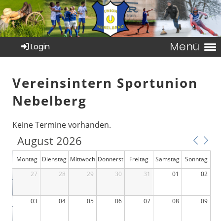
Menü
Login
Vereinsintern Sportunion
Nebelberg
Keine Termine vorhanden.
August 2026
Montag
Dienstag
Mittwoch
Donnerst
Freitag
Samstag
Sonntag
27
28
29
ag
30
31
01
02
03
04
05
06
07
08
09