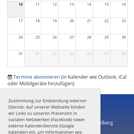
10
11
12
13
14
15
16
17
18
19
20
21
22
23
24
25
26
27
28
29
30
31
01
02
03
04
05
06
Termine abonnieren
(in Kalender wie Outlook, iCal
oder Mobilgeräte hinzufügen)
Zustimmung zur Einblendung externer
Dienste: Auf unserer Webseite binden
wir Links zu unseren Präsenzen in
sozialen Netzwerken (Facebook) sowie
Offizielle Seite der Sportunion Nebelberg
externe Kalenderdienste (Google
Kalender) ein, um Informationen wie
Erstellt mit ClubDesk Vereinssoftware