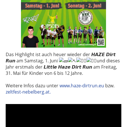
Das Highlight ist auch heuer wieder der 𝙃𝘼𝙕𝙀 𝘿𝙞𝙧𝙩
𝙍𝙪𝙣 am Samstag, 1. Juni
und dieses
Jahr erstmals der 𝙇𝙞𝙩𝙩𝙡𝙚 𝙃𝙖𝙯𝙚 𝘿𝙞𝙧𝙩 𝙍𝙪𝙣 am Freitag,
31. Mai für Kinder von 6 bis 12 Jahre.
Weitere Infos dazu unter
www.haze-dirtrun.eu
bzw.
zeltfest-nebelberg.at.